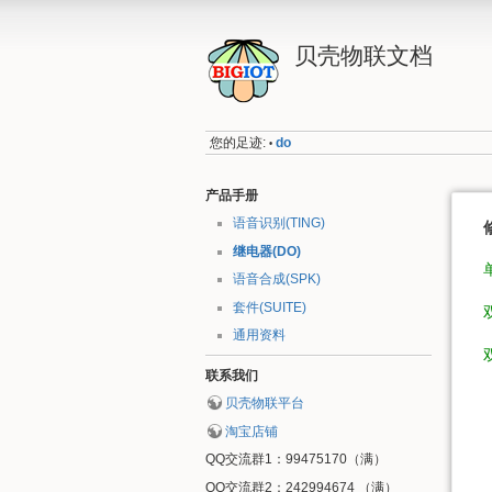
贝壳物联文档
您的足迹:
do
•
产品手册
语音识别(TING)
继电器(DO)
语音合成(SPK)
套件(SUITE)
通用资料
联系我们
贝壳物联平台
淘宝店铺
QQ交流群1：99475170（满）
QQ交流群2：242994674 （满）