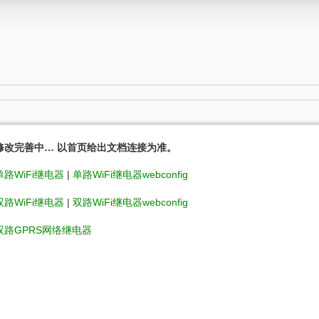
修改完善中… 以首页给出文档连接为准。
单路WiFi继电器
|
单路WiFi继电器webconfig
双路WiFi继电器
|
双路WiFi继电器webconfig
双路GPRS网络继电器